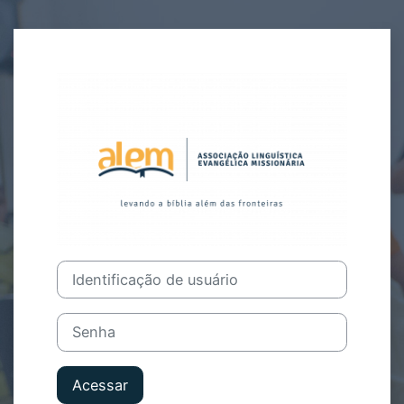
Ir para o conteúdo principal
Acesso a ALEM
Identificação de usuário
Senha
Acessar